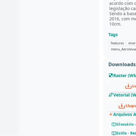
acordo com o
legislação ca
Sendo a base
2016, com me
10cm.
Tags
features
ener
menu_Aerolevan
Downloads
Raster (W
G
Vetorial (
Shap
Arquivos A
Glossário 
Estilo - R