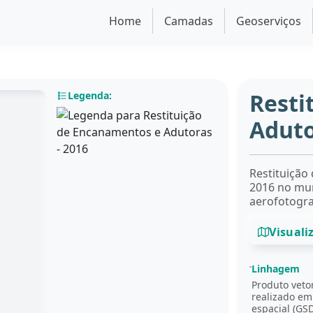
Home
Camadas
Geoserviços
Resti
Legenda:
Aduto
Restituição
2016 no mun
aerofotogra
Visuali
Linhagem
Produto veto
realizado em
espacial (GS