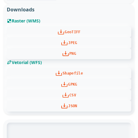
Downloads
Raster (WMS)
GeoTIFF
JPEG
PNG
Vetorial (WFS)
Shapefile
GPKG
CSV
JSON