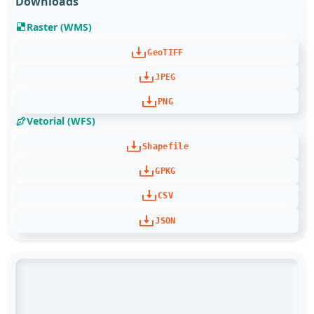
Downloads
Raster (WMS)
GeoTIFF
JPEG
PNG
Vetorial (WFS)
Shapefile
GPKG
CSV
JSON