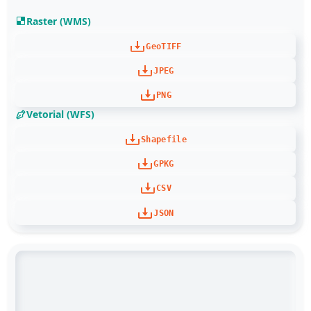
Raster (WMS)
GeoTIFF
JPEG
PNG
Vetorial (WFS)
Shapefile
GPKG
CSV
JSON